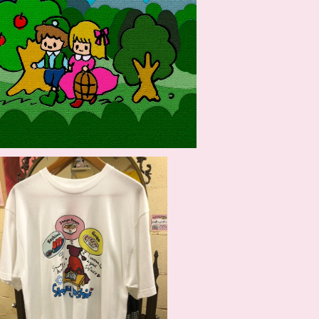
ソロCDR「ちるちるみちる / ふしぎ」
¥880
SOLD OUT
しょうゆ女子大Tシャツ
¥4,950