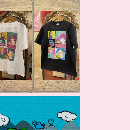
ARI-YEAH!! NIGHT Vol.6 Tシャツ
¥5,390