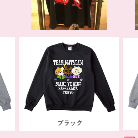
SOLD OUT
クス
チームまたたび プルオーバー ブラック
キン
¥7,700