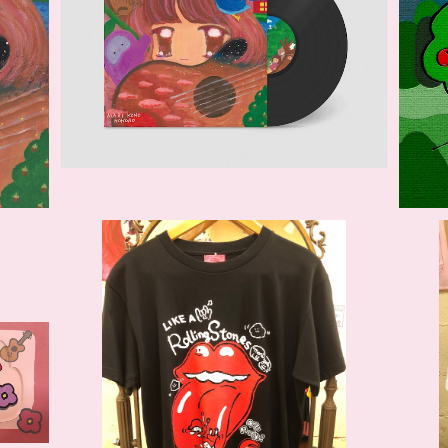
レコード「こころ」こうのまり
まり
¥5,500
SOLD OUT
ー
まり屋６周年Tシャツ
¥3,960