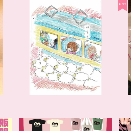
まりソロCD「みをまかせ」お手製CD–R盤
¥1,500