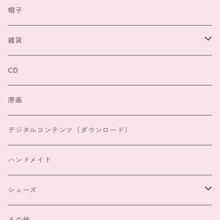
スカラー
ボトムス
ポーチ
帽子
フィリル
スカラー
ワンピース
バッグ
雑貨
メルロー
フィリル
スカラー
アウター
猫雑貨
CD
その他
メルロー
フィリル
スカラー
マフラー、手袋
原画
その他
メルロー
フィリル
レインウェア
デジタルコンテンツ（ダウンロード）
その他
メルロー
ハンドメイド
その他
シューズ
スカラー