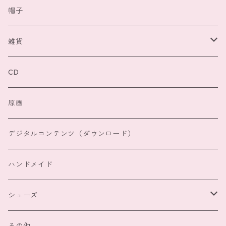
スカラー
ボトムス
ポーチ
帽子
フィリル
スカラー
ワンピース
バッグ
雑貨
メルロー
フィリル
スカラー
アウター
猫雑貨
CD
その他
メルロー
フィリル
スカラー
マフラー、手袋
原画
その他
メルロー
フィリル
レインウェア
デジタルコンテンツ（ダウンロード）
その他
メルロー
ハンドメイド
その他
シューズ
スカラー