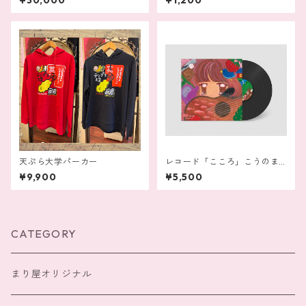
¥30,000
¥1,200
天ぷら大学パーカー
レコード「こころ」こうのま
り
¥9,900
¥5,500
CATEGORY
まり屋オリジナル