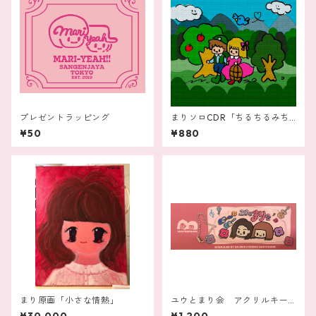
プレゼントラッピング
まりソロCDR「ちるちるみち
る / ふしぎ」
¥50
¥880
まり原画「小さな情熱」
ユウとまり会 アクリルキー
ホルダー