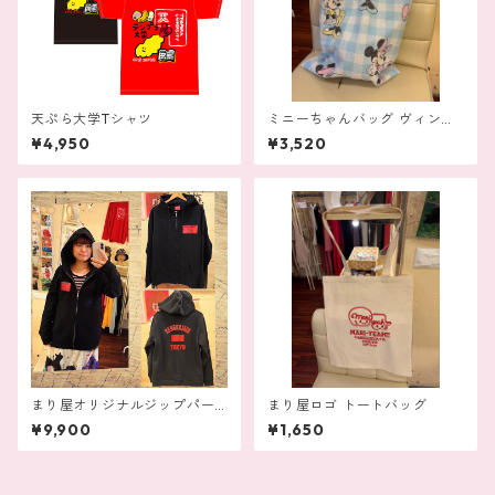
天ぷら大学Tシャツ
ミニーちゃんバッグ ヴィンテ
ージ生地 ハンドメイド
¥4,950
¥3,520
まり屋オリジナルジップパー
まり屋ロゴ トートバッグ
カー
¥9,900
¥1,650