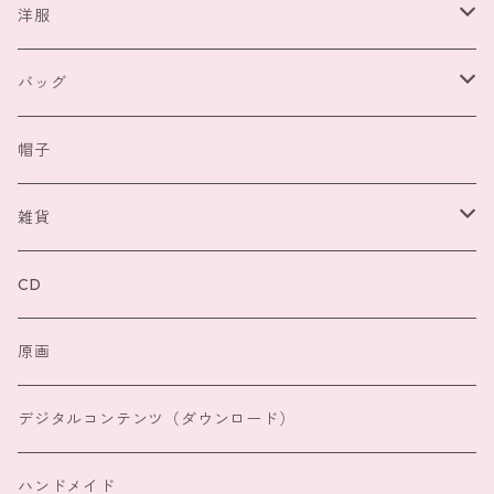
洋服
トップス
バッグ
スカラー
ボトムス
ポーチ
帽子
フィリル
スカラー
ワンピース
バッグ
雑貨
メルロー
フィリル
スカラー
アウター
猫雑貨
CD
その他
メルロー
フィリル
スカラー
マフラー、手袋
原画
その他
メルロー
フィリル
レインウェア
デジタルコンテンツ（ダウンロード）
その他
メルロー
ハンドメイド