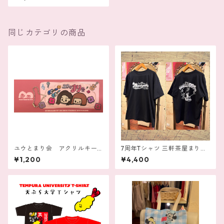
同じカテゴリの商品
ユウとまり会 アクリルキー
7周年Tシャツ 三軒茶屋まり屋
ホルダー
ーズ
¥1,200
¥4,400