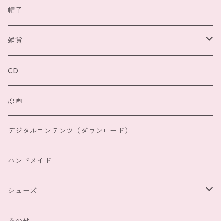
スカラー
ボトムス
ポーチ
帽子
フィリル
スカラー
ワンピース
バッグ
雑貨
メルロー
フィリル
スカラー
アウター
猫雑貨
CD
その他
メルロー
フィリル
スカラー
マフラー、手袋
原画
その他
メルロー
フィリル
レインウェア
デジタルコンテンツ（ダウンロード）
その他
メルロー
ハンドメイド
その他
シューズ
スカラー