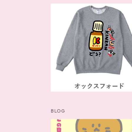
SOLD OUT
キンカンどう？プルオーバー オック
ード
¥7,700
BLOG