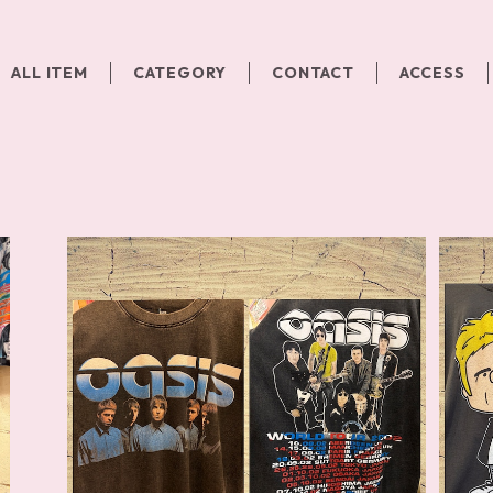
ALL ITEM
CATEGORY
CONTACT
ACCESS
oasis Tシャツ
ャツ
¥9,240