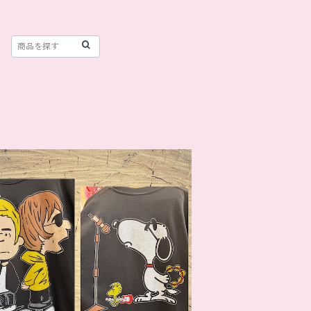
SOLD OUT
oasis ✖️ PEANUTS Tシャツ
¥10,450