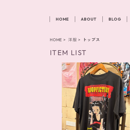
HOME
ABOUT
BLOG
HOME
洋服
トップス
ITEM LIST
SOLD OUT
Pulp Fiction ✖️ Betty Boop Tシ
¥10,450