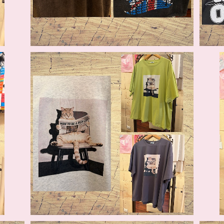
転写ネコBIGTシャツ
S Tシ
¥5,940