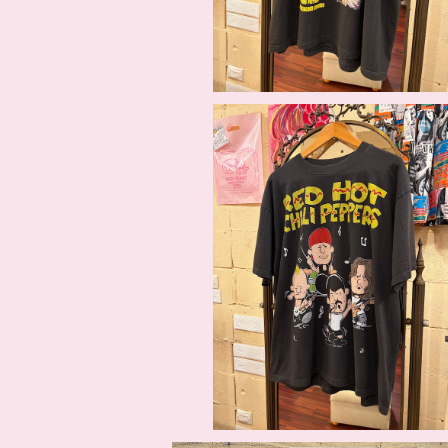
SOLD OUT
Red Hot Chili Peppers ✖️ PEANUT
ャツ
¥10,450