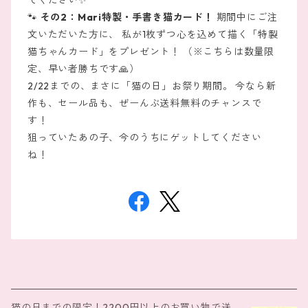
てください✨
🐾
その2：Mari特製・手書き猫カード！
期間中にご注
文いただいた方に、 私が1枚ずつ心を込めて描く「特製
猫ちゃんカード」をプレゼント！ （※こちらは数量限
定、早い者勝ちです🙏）
2/22までの、まさに「猫の日」お祭り期間。 今なら新
作も、セール品も、ぜーんぶ送料無料のチャンスで
す！
狙っていたあの子、今のうちにゲットしてください
ね！
猫の日までの限定！2200円以上のお買い物で送